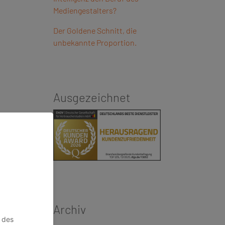
Mediengestalters?
Der Goldene Schnitt, die
unbekannte Proportion.
Ausgezeichnet
Archiv