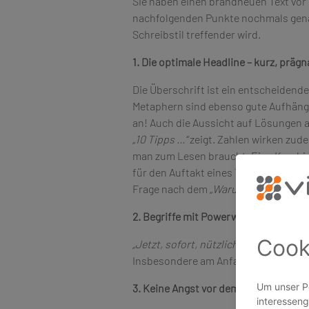
Sie haben einen brandneuen Text vor 
nachfolgenden Punkte nochmals genau
Schreibstil treffender wird.
1. Die optimale Headline – kurz, präg
Die Überschrift ist ein entscheidend
Metaphern sind ebenso gute Aufhänge
an! Auch die Aussicht auf Lösungen a
„10 Tipps …“
zeigt. Zahlen wirken zude
man zum Lesen braucht. Eine Kombin
für den Auftakt eines Textes. Sie for
Frage nach dem
„Warum/Wozu“
.
2. Begriffe mit Powerwirkung
„Jetzt, sofort, nützlich, …“
drücken Dr
Insbesondere am Anfang einer Übersch
3. Keine Angst vor dem Wegstreichen