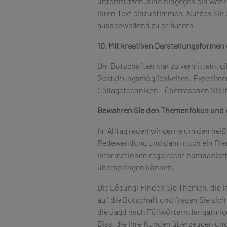
unterstützen, sind hingegen ein wahr
Ihren Text einzustimmen. Nutzen Sie 
ausschweifend zu erläutern.
10. Mit kreativen Darstellungsformen
Um Botschaften klar zu vermitteln, gi
Gestaltungsmöglichkeiten. Experiment
Collagetechniken – überraschen Sie I
Bewahren Sie den Themenfokus und 
Im Alltag reden wir gerne um den heiß
Redewendung und dann noch ein Fremd
Informationen regelrecht bombadiert 
überspringen können.
Die Lösung: Finden Sie Themen, die Ih
auf die Botschaft und fragen Sie sich 
die Jagd nach Füllwörtern, langatmig
Biss, die Ihre Kunden überzeugen und 