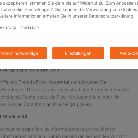
ssigen Wiederholungen, schwammigen Formulierungen,
örtern. Zwar fällt es schwer, bereits Geschriebenes zu
ichen Fokus zu schärfen. Geben Sie
„sehr“
,
„sozusagen“
und
der Kreuzspinne? Baum oder Birke? Indem Sie konkrete Begriffe
oziationen in den Köpfen Ihrer Leserschaft.
ch-Jargon und Fremdwörtern
riffe und Fremdwörter. Andernfalls erschweren Sie
 Kunden Ihr Thema zu verstehen. Auch der Kontext, indem Sie
scheidend. Fachpresse, ein Flyer für Jugendliche oder ein
sen Sie den Sprachstil an Ihre Zielgruppe an.
t Nominalstil
 schwer verständlich, da Informationen stark verdichtet
 übertrieben sachlich. Geben Sie aktiven Verben den Vortritt