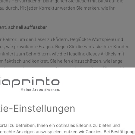
sich? Hervorragend! Dann gehen Sie diesen mit Blick auf die
 durch. Mit jeder Korrektur werden Sie merken, wie Ihr
nant, schnell auffassbar
er Faktor, um den Leser zu ködern. Geglückte Wortspiele und
r, wie provokante Fragen. Regen Sie die Fantasie Ihrer Kunden
nimiert zum Schmökern, wie die Headline dieses Artikels mit
m faktisch und konkret. Sie helfen einzuschätzen, wie lange
ation aus Kommando und Nutzen ist ein weiterer Pluspunkt
dern Ihre Kunden auf, etwas zu tun und beantworten zugleich die
inglichkeit aus und sprechen das Unterbewusstsein an.
rift oder der Einleitung sorgen sie für Aufmerksamkeit.