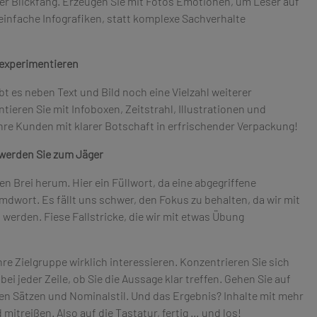
er Blickfang. Erzeugen Sie mit Fotos Emotionen, um Leser auf
einfache Infografiken, statt komplexe Sachverhalte
 experimentieren
bt es neben Text und Bild noch eine Vielzahl weiterer
ieren Sie mit Infoboxen, Zeitstrahl, Illustrationen und
hre Kunden mit klarer Botschaft in erfrischender Verpackung!
werden Sie zum Jäger
en Brei herum. Hier ein Füllwort, da eine abgegriffene
wort. Es fällt uns schwer, den Fokus zu behalten, da wir mit
werden. Fiese Fallstricke, die wir mit etwas Übung
re Zielgruppe wirklich interessieren. Konzentrieren Sie sich
bei jeder Zeile, ob Sie die Aussage klar treffen. Gehen Sie auf
en Sätzen und Nominalstil. Und das Ergebnis? Inhalte mit mehr
mitreißen. Also auf die Tastatur, fertig … und los!