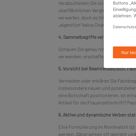
Verabschieden Sie sich von überflü
oberflächlichen Vergleichen und Füllw
verwerfen, doch es hilft, den inhaltl
„eigentlich“
keine Chance mehr.
4. Sammelbegriffe vermeiden
Schauen Sie genau hin: Ungeziefer o
verwenden, erschaffen Sie starke Ass
5. Vorsicht bei Beamtendeutsch, Fa
Vermeiden oder erklären Sie Fachbeg
insbesondere neuen und potenziellen
eine Botschaft positionieren, ist ent
Artikel für die Frauenzeitschrift? Pas
6. Aktive und dynamische Verben stat
Eine Formulierung im Nominalstil ist
werden. Sätze wirken oft gestelzt und