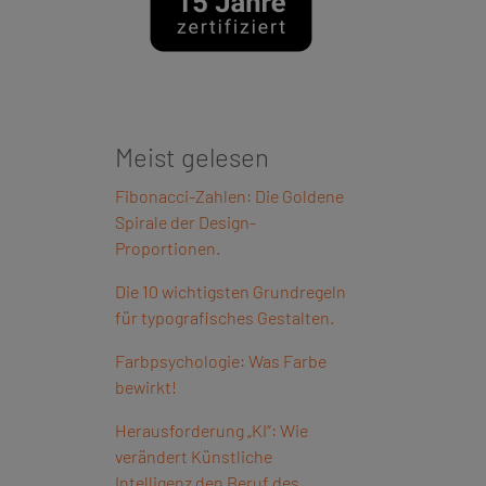
Meist gelesen
Fibonacci-Zahlen: Die Goldene
Spirale der Design-
Proportionen.
Die 10 wichtigsten Grundregeln
für typografisches Gestalten.
Farbpsychologie: Was Farbe
bewirkt!
Herausforderung „KI“: Wie
verändert Künstliche
Intelligenz den Beruf des