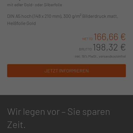
mit edler Gold- oder Silberfolie
DIN A5 hoch (148 x 210 mm), 300 g/m² Bilderdruck matt,
Heißfolie Gold
166,66 €
NETTO
198,32 €
BRUTTO
inkl. 19% MwSt., versandkostenfrei
JETZT INFORMIEREN
Wir legen vor – Sie sparen
Zeit.