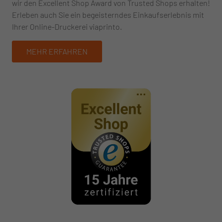
wir den Excellent Shop Award von Trusted Shops erhalten!
Erleben auch Sie ein begeisterndes Einkaufserlebnis mit
Ihrer Online-Druckerei viaprinto.
MEHR ERFAHREN