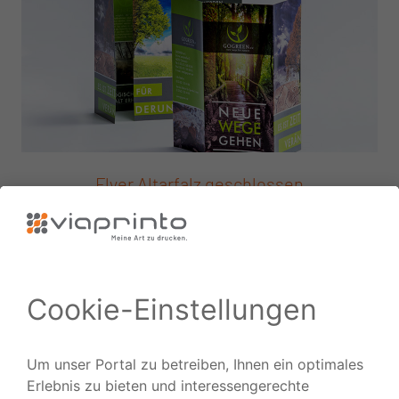
Flyer Altarfalz geschlossen
Die außergewöhnliche Falzung baut Spannung beim
Aufklappen auf.
ZUM PRODUKT