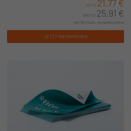
21,77 €
NETTO
25,91 €
BRUTTO
inkl. 19% MwSt., versandkostenfrei
JETZT INFORMIEREN