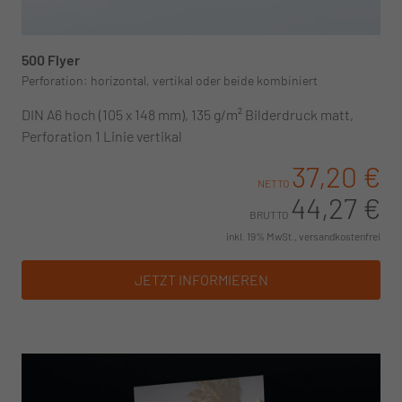
500 Flyer
Perforation: horizontal, vertikal oder beide kombiniert
DIN A6 hoch (105 x 148 mm), 135 g/m² Bilderdruck matt,
Perforation 1 Linie vertikal
37,20 €
NETTO
44,27 €
BRUTTO
inkl. 19% MwSt., versandkostenfrei
JETZT INFORMIEREN