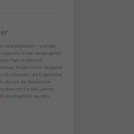
ger
 sind begeistert – und das
n viaprinto in den vergangenen
sten Platz im Bereich
chnet. Im jährlichen Vergleich
e-Druckereien, die Ergebnisse
n, die von der Deutschen
studien mbH in den Jahren
25
durchgeführt wurden.