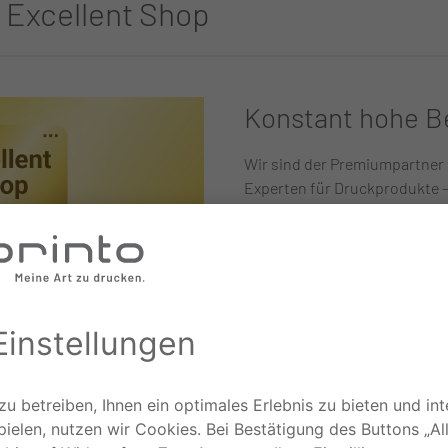
in Excellent Shop
Konstant hohe 
Wir sind der Premiumpartner
Experten für Druckprodukte –
Trusted Shops. Das zeigen un
guten Bewertungen unserer 
2.000 Besteller haben uns bish
bewertet. Erleben auch Sie e
Einkaufserlebnis mit viaprint