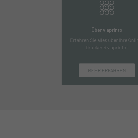
Über viaprinto
Erfahren Sie alles über Ihre Onli
Druckerei viaprinto!
MEHR ERFAHREN