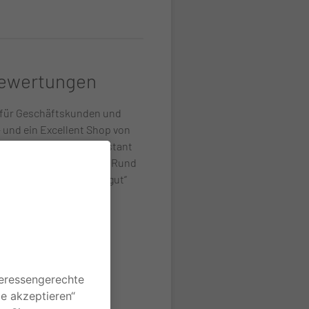
Bewertungen
 für Geschäftskunden und
 und ein Excellent Shop von
sere seit 15 Jahren konstant
Kunden und Kundinnen. Rund
er mit „sehr gut“ oder „gut“
in begeisterndes
o.