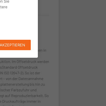
ess
icht nur auf das Vertrauen in
h auf standardisierte
uktion. Im Offsetdruck werden
ssStandard Offsetdruck
IN ISO 12647-2). So ist der
rt – von der Datenannahme
plattenerstellung bis hin zu
ischer Farbzufuhr und
egt auf Reproduzierbarkeit. So
hre Druckaufträge immer in