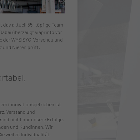
ut das aktuell 55-köpfige Team
abei überzeugt viaprinto vor
wie der WYSISYG-Vorschau und
 und Nieren prüft.
ortabel,
em innovationsgetrieben ist
rz, Verstand und
sind nicht nur unsere Erfolge,
nden und Kundinnen. Wir
ie weiter. Individualität,