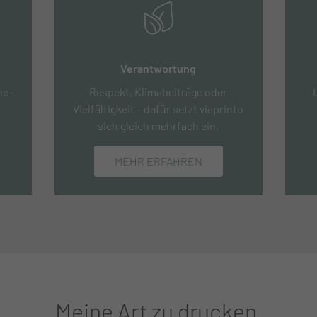
Verantwortung
ne-
Respekt, Klimabeiträge oder
Vielfältigkeit – dafür setzt viaprinto
sich gleich mehrfach ein.
MEHR ERFAHREN
Meine Art zu drucken.