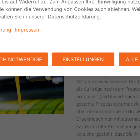
izient
Kompetenz im
Produktionsproz
In der Produktion setzen wir n
die Technologie, sondern auc
Verfahrensweisen in der Prod
die Aufträge nach dem Proze
produziert (zertifiziert nach D
gesamte Prozess automatisie
über die automatisierte Druck
Druckmaschinen mit automat
Farbkontrolle. Perfekt ausgel
ist sichergestellt, dass Sie I