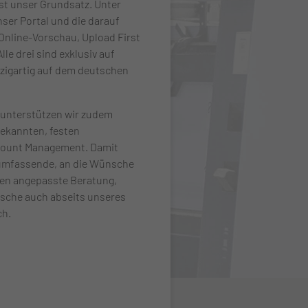
ist unser Grundsatz. Unter
ser Portal und die darauf
Online-Vorschau, Upload First
lle drei sind exklusiv auf
nzigartig auf dem deutschen
unterstützen wir zudem
bekannten, festen
ount Management. Damit
e umfassende, an die Wünsche
en angepasste Beratung,
che auch abseits unseres
ch.