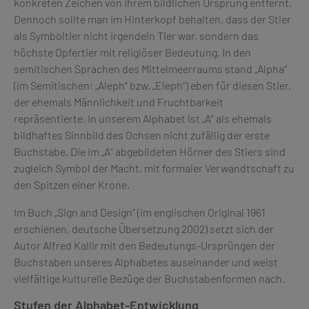
konkreten Zeichen von ihrem bildlichen Ursprung entfernt.
Dennoch sollte man im Hinterkopf behalten, dass der Stier
als Symboltier nicht irgendein Tier war, sondern das
höchste Opfertier mit religiöser Bedeutung. In den
semitischen Sprachen des Mittelmeerraums stand „Alpha“
(im Semitischen: „Aleph“ bzw. „Eleph“) eben für diesen Stier,
der ehemals Männlichkeit und Fruchtbarkeit
repräsentierte. In unserem Alphabet ist „A“ als ehemals
bildhaftes Sinnbild des Ochsen nicht zufällig der erste
Buchstabe. Die im „A“ abgebildeten Hörner des Stiers sind
zugleich Symbol der Macht, mit formaler Verwandtschaft zu
den Spitzen einer Krone.
Im Buch „Sign and Design“ (im englischen Original 1961
erschienen, deutsche Übersetzung 2002) setzt sich der
Autor Alfred Kallir mit den Bedeutungs-Ursprüngen der
Buchstaben unseres Alphabetes auseinander und weist
vielfältige kulturelle Bezüge der Buchstabenformen nach.
Stufen der Alphabet-Entwicklung