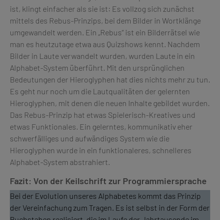
ist, klingt einfacher als sie ist: Es vollzog sich zunächst
mittels des Rebus-Prinzips, bei dem Bilder in Wortklänge
umgewandelt werden. Ein „Rebus“ ist ein Bilderrätsel wie
man es heutzutage etwa aus Quizshows kennt. Nachdem
Bilder in Laute verwandelt wurden, wurden Laute in ein
Alphabet-System überführt. Mit den ursprünglichen
Bedeutungen der Hieroglyphen hat dies nichts mehr zu tun.
Es geht nur noch um die Lautqualitäten der gelernten
Hieroglyphen, mit denen die neuen Inhalte gebildet wurden.
Das Rebus-Prinzip hat etwas Spielerisch-Kreatives und
etwas Funktionales. Ein gelerntes, kommunikativ eher
schwerfälliges und aufwändiges System wie die
Hieroglyphen wurde in ein funktionaleres, schnelleres
Alphabet-System abstrahiert.
Fazit: Von der Keilschrift zur Programmiersprache
Bei der Evolution unseres Alphabetes kommt das Prinzip
der Vereinfachung zum Tragen. Es ist selbst in der Form der
Buchstaben realisiert, die im Laufe der Jahrtausende im