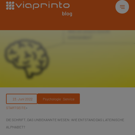
, 
Psychologie
Service
STARTSEITE
>
DIE SCHRIFT, DAS UNBEKANNTE WESEN: WIE ENTSTAND DAS LATEINISCHE
ALPHABET?