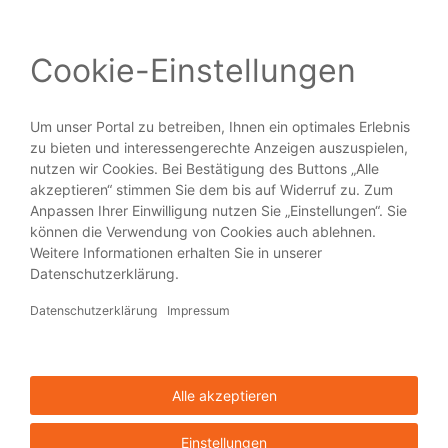
Minimale Größe für maximale Wirkung.
PRODUKTE
Broschüren
Flyer
Visitenkarten
Plakate
Aufkleber
Blöcke
HILFE + SERVICE
Über viaprinto
Hilfe