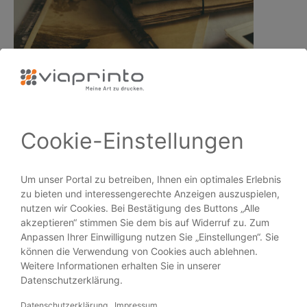
Das Revival der Postkarte: Schreib…
PRODUKTE
Broschüren
Flyer
Visitenkarten
Plakate
Aufkleber