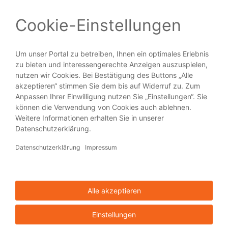
Vektordateien für Illustrationen,…
PRODUKTE
Broschüren
Flyer
Visitenkarten
Plakate
Aufkleber
Blöcke
HILFE + SERVICE
Über viaprinto
Hilfe
Kontakt