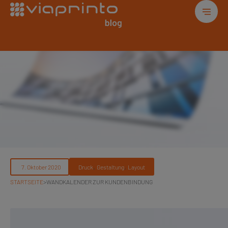
, 
, 
Druck
Gestaltung
Layout
STARTSEITE
>
WANDKALENDER ZUR KUNDENBINDUNG