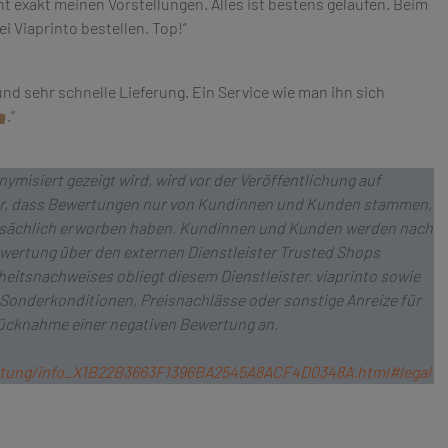
t exakt meinen Vorstellungen. Alles ist bestens gelaufen. Beim
i Viaprinto bestellen. Top!“
und sehr schnelle Lieferung. Ein Service wie man ihn sich
.“
ymisiert gezeigt wird, wird vor der Veröffentlichung auf
cher, dass Bewertungen nur von Kundinnen und Kunden stammen,
atsächlich erworben haben. Kundinnen und Kunden werden nach
wertung über den externen Dienstleister Trusted Shops
eitsnachweises obliegt diesem Dienstleister. viaprinto sowie
, Sonderkonditionen, Preisnachlässe oder sonstige Anreize für
 Rücknahme einer negativen Bewertung an.
rtung/info_X1B22B3663F1396BA2545A8ACF4D0348A.html#legal