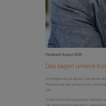
Feedback August 2025
Das sagen unsere Ku
„Im Gegensatz zu epubli, bei denen wir
Fotobücher wie versprochen innerhalb
3.8.
„Preis und Leistung passen absolut z
hat alles bestens gepasst – gerne be