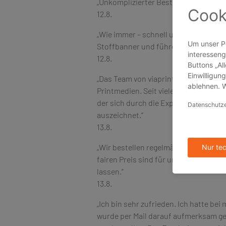
„Unkomplizierter Bestellvorgang. Die 
12.8.
„Wie immer – schnell und gut! Saube
Stoffbanner und führen zu den gewün
12.8.
„Das Team von viaprinto ist ein profe
Printmedien. Seit vielen Jahren arbe
der sich durch die Expertise seiner M
auszeichnet.“
13.8.
„Wir bestellen regelmäßig bei Viaprin
fairen Preis sind für uns ausschlagg
lassen.“
13.8.
„Ich bin sehr zufrieden. Ich hatte bei
wurde per Mail darauf aufmerksam ge