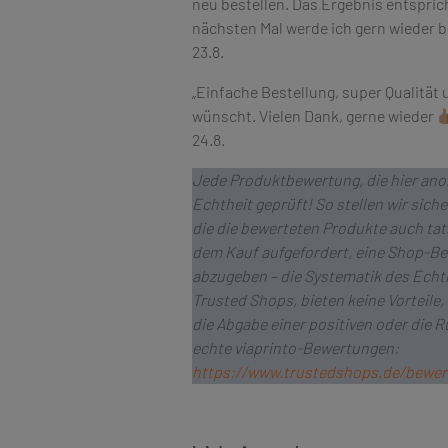
neu bestellen. Das Ergebnis entsprich
nächsten Mal werde ich gern wieder be
23.8.
„Einfache Bestellung, super Qualität 
wünscht. Vielen Dank, gerne wieder
24.8.
Jede Produktbewertung, die hier anon
Echtheit geprüft! So stellen wir si
die die bewerteten Produkte auch t
dem Kauf aufgefordert, eine Shop-Be
abzugeben – die Systematik des Echth
Trusted Shops, bieten keine Vorteile
die Abgabe einer positiven oder die
echte viaprinto-Bewertungen:
https://www.trustedshops.de/bewe