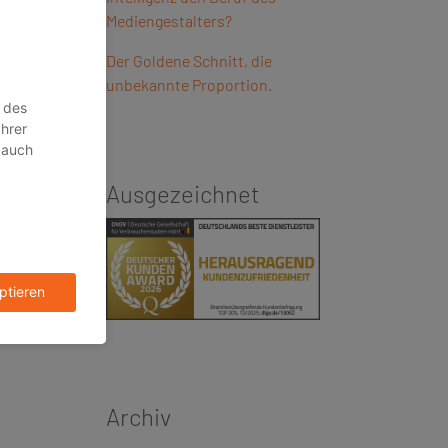
Mediengestalters?
Der Goldene Schnitt, die
unbekannte Proportion.
Ausgezeichnet
Archiv