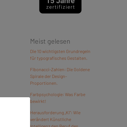
Meist gelesen
Die 10 wichtigsten Grundregeln
für typografisches Gestalten.
Fibonacci-Zahlen: Die Goldene
Spirale der Design-
Proportionen.
Farbpsychologie: Was Farbe
bewirkt!
Herausforderung „KI“: Wie
verändert Künstliche
Intelligenz den Beruf des