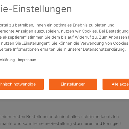
Vorschau gefällt mir besonders gut.“
re Ausführung. Die QR-Codes sind gut lesbar auf dem
schten Zielen.“
ssioneller und zuverlässiger Dienstleister im Bereich der
iten wir in zahlreichen Projekten mit diesem Partner zusammen,
itarbeiter sowie höchste Zuverlässigkeit und Effizienz
to. Die Druckqualität und auch die schnelle Lieferung zu einem
ebend gewesen, hier weiterhin alles zu bestellen und Drucken zu
 meiner ersten Bestellung noch nicht alles richtig bedacht. Ich
macht und konnte meine Bestellung stornieren und korrigiert