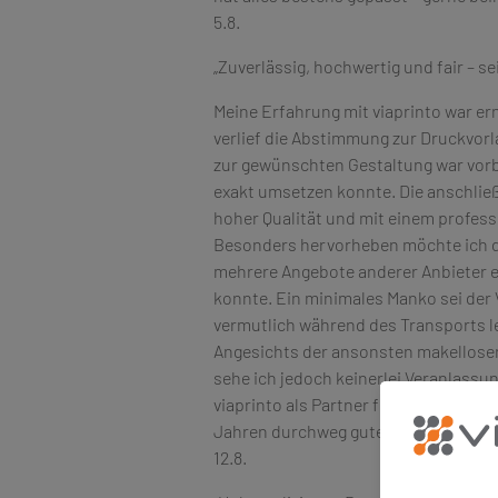
5.8.
„Zuverlässig, hochwertig und fair – s
Meine Erfahrung mit viaprinto war er
verlief die Abstimmung zur Druckvorl
zur gewünschten Gestaltung war vorb
exakt umsetzen konnte. Die anschließ
hoher Qualität und mit einem professi
Besonders hervorheben möchte ich das
mehrere Angebote anderer Anbieter ei
konnte. Ein minimales Manko sei der 
vermutlich während des Transports le
Angesichts der ansonsten makellose
sehe ich jedoch keinerlei Veranlassu
viaprinto als Partner für unsere Firm
Jahren durchweg gute Erfahrungen 
12.8.