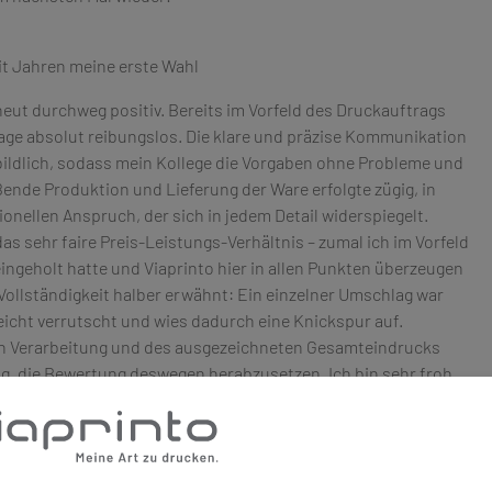
eit Jahren meine erste Wahl
neut durchweg positiv. Bereits im Vorfeld des Druckauftrags
age absolut reibungslos. Die klare und präzise Kommunikation
ildlich, sodass mein Kollege die Vorgaben ohne Probleme und
ende Produktion und Lieferung der Ware erfolgte zügig, in
onellen Anspruch, der sich in jedem Detail widerspiegelt.
 sehr faire Preis-Leistungs-Verhältnis – zumal ich im Vorfeld
ngeholt hatte und Viaprinto hier in allen Punkten überzeugen
Vollständigkeit halber erwähnt: Ein einzelner Umschlag war
icht verrutscht und wies dadurch eine Knickspur auf.
n Verarbeitung und des ausgezeichneten Gesamteindrucks
ng, die Bewertung deswegen herabzusetzen. Ich bin sehr froh,
enaufträge gewählt zu haben – zumal ich auch privat seit vielen
mit diesem Unternehmen mache.“