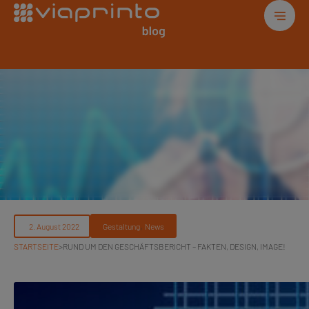
, 
Gestaltung
News
STARTSEITE
>
RUND UM DEN GESCHÄFTSBERICHT – FAKTEN, DESIGN, IMAGE!