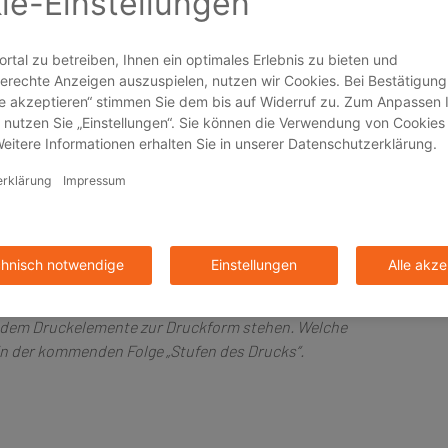
it umsetzen. Dieses Druckprinzip wird heutzutage bei den
izient, es lässt sich auch direkt oder indirekt nutzen. Wird der
den Bedruckstoff übertragen, muss dazu allerdings das
rkehrt sein. Den direkten Druck setzt man vor allem beim
wischen dem Druckträger und dem Bedruckstoff noch ein
n dies einen indirekten Druck. Dabei nimmt der zwischen die
Zylinder die Farbe von der Druckplatte auf und überträgt sie
 und der Tampondruck arbeiten auf diese Weise, bei der das
ckträger aufgebracht werden muss.
en die unterschiedlichen Druckverfahren umgesetzt. Sie werden
in dem Druckelemente zur Druckform stehen. Welche
 in der kommenden Folge „Stufen des Drucks“.