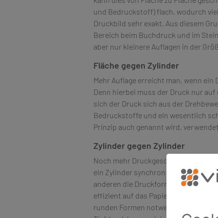
und Bedruckstoff) flach, wodurch viel
Druckbild sehr exakt. Aus diesem Gr
Bereich beim Buchdruck und im Stein
aber nur kleinere Auflagen in der Größ
Fläche gegen Zylinder
Mehr Auflage erreicht man, wenn ein 
Denn hierbei muss der Druck nur auf 
sich der Druck sich aus der Drehbew
Bedruckstoffe und ein wesentlich sch
Prinzip auch genannt wird, verwende
Zylinder gegen Zylinder
Noch mehr Druckgeschwindigkeit bek
ein Zylinder synchron rotieren und si
anderen die Druckform zur Farbübert
effizient auf das Papier übertragen w
runden Formen notwendig. Hohe Aufla