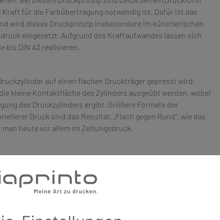
 Kraft für die Farbübertragung notwendig ist. Dafür ist das
und wird dieses Druckprinzip insbesondere im künstlerischen
druck eingesetzt. Aufgrund des Kraftaufwandes lassen sich
e bis DIN A3 realisieren.
Druckzylinder auf einen flachen Druckträger gepresst wird.
die kleine Kontaktfläche des Zylinders ausgeübt werden, wobei
egung des Druckzylinders ergibt. Größere Formate der
nellerer Druck sind das Resultat. „Flach gegen Rund“, wie das
t man heute vor allem im Zeitungsdruck.
ommt man, wenn entweder zwei Zylinder oder ein Bogen und
ch dabei auf der einen Seite der Bedruckstoff und auf der
ragung befindet. So kann die Farbe schnellstmöglich und
erden, denn es ist nur ein sehr geringer Andruck der beiden
gen im (Bogen- und Rollen-)Offsetdruck, aber auch im