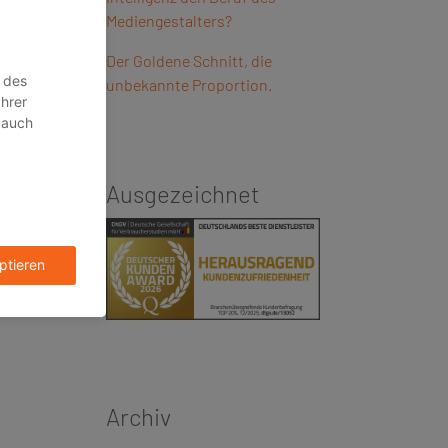
Mediengestalters?
Der Goldene Schnitt, die
unbekannte Proportion.
Ausgezeichnet
Archiv