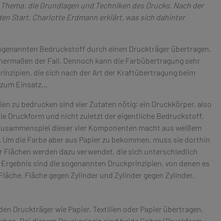
das Thema: die Grundlagen und Techniken des Drucks. Nach der
en Start. Charlotte Erdmann erklärt, was sich dahinter
ogenannten Bedruckstoff durch einen Druckträger übertragen.
ichermaßen der Fall. Dennoch kann die Farbübertragung sehr
rinzipien, die sich nach der Art der Kraftübertragung beim
 zum Einsatz…
ien zu bedrucken sind vier Zutaten nötig: ein Druckkörper, also
ie Druckform und nicht zuletzt der eigentliche Bedruckstoff,
 Zusammenspiel dieser vier Komponenten macht aus weißem
. Um die Farbe aber aus Papier zu bekommen, muss sie dorthin
r Flächen werden dazu verwendet, die sich unterschiedlich
 Ergebnis sind die sogenannten Druckprinzipien, von denen es
Fläche, Fläche gegen Zylinder und Zylinder gegen Zylinder.
en Druckträger wie Papier, Textilien oder Papier übertragen,
ehen. Bei diesem Druckprinzip sind beide Seiten (Druckform