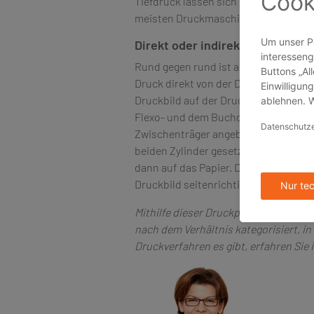
Tiefdruck lassen sich so in kurzer Ze
meisten Druckmaschinen eingesetzt.
Direkt oder indirekt
Rund gegen rund ist aber nicht nur eff
Druck direkt von der Druckform auf 
Druckbild auf der Druckform seitenve
Flexo- und dem Buchdruck ein. Ist z
Zwischenträger angebracht, nennt ma
beiden Zylinder gesetzte zusätzliche 
dann auf das Papier. Der Offsetdruck
Druckbild seitenrichtig auf den Dru
Mithilfe dieser Druckprinzipien werd
nach dem Verhältnis kategorisiert, 
Druckverfahren es gibt, erfahren Sie