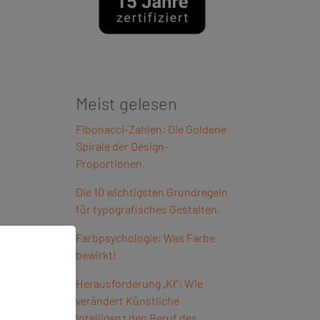
Meist gelesen
Fibonacci-Zahlen: Die Goldene
Spirale der Design-
Proportionen.
Die 10 wichtigsten Grundregeln
für typografisches Gestalten.
Farbpsychologie: Was Farbe
bewirkt!
Herausforderung „KI“: Wie
verändert Künstliche
Intelligenz den Beruf des