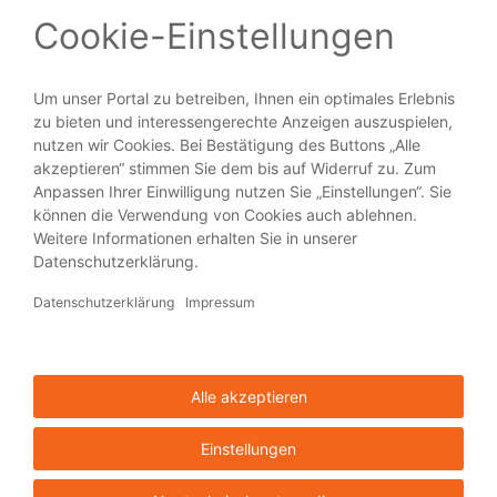
PRODUKTE
Broschüren
Flyer
Visitenkarten
Plakate
Aufkleber
Blöcke
HILFE + SERVICE
Über viaprinto
Hilfe
Kontakt