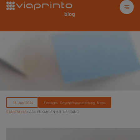
, 
, 
Features
Geschäftsausstattung
News
STARTSEITE
>
VISITENKARTEN MIT TIEFGANG