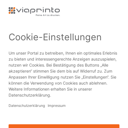
Alles für die wichtigste Person im…
PRODUKTE
Broschüren
Flyer
Visitenkarten
Plakate
Aufkleber
Blöcke
HILFE + SERVICE