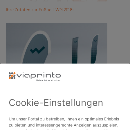
Ihre Zutaten zur Fußball-WM 2018:…
Neuer Wind weht durch die Beachflags