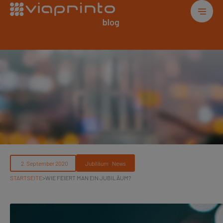
, 
Jubiläum
News
STARTSEITE
>
WIE FEIERT MAN EIN JUBILÄUM?