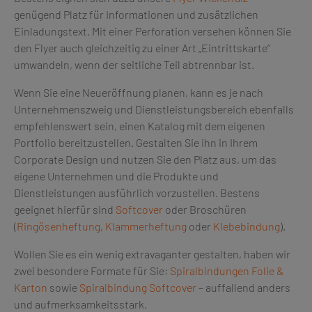
genügend Platz für Informationen und zusätzlichen
Einladungstext. Mit einer Perforation versehen können Sie
den Flyer auch gleichzeitig zu einer Art „Eintrittskarte“
umwandeln, wenn der seitliche Teil abtrennbar ist.
Wenn Sie eine Neueröffnung planen, kann es je nach
Unternehmenszweig und Dienstleistungsbereich ebenfalls
empfehlenswert sein, einen Katalog mit dem eigenen
Portfolio bereitzustellen. Gestalten Sie ihn in Ihrem
Corporate Design und nutzen Sie den Platz aus, um das
eigene Unternehmen und die Produkte und
Dienstleistungen ausführlich vorzustellen. Bestens
geeignet hierfür sind
Softcover
oder Broschüren
(
Ringösenheftung
,
Klammerheftung
oder
Klebebindung
).
Wollen Sie es ein wenig extravaganter gestalten, haben wir
zwei besondere Formate für Sie:
Spiralbindungen Folie &
Karton
sowie
Spiralbindung Softcover
– auffallend anders
und aufmerksamkeitsstark.