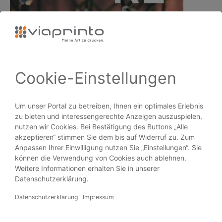
Vom Algorithmus zur Super-Intelligenz
PRODUKTE
Broschüren
Flyer
Visitenkarten
Plakate
Aufkleber
Blöcke