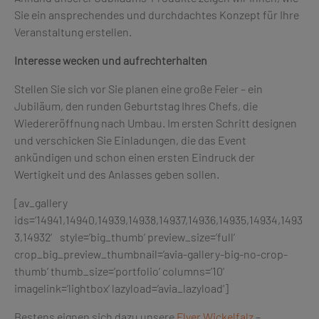
Sie ein ansprechendes und durchdachtes Konzept für Ihre
Veranstaltung erstellen.
Interesse wecken und aufrechterhalten
Stellen Sie sich vor Sie planen eine große Feier – ein
Jubiläum, den runden Geburtstag Ihres Chefs, die
Wiedereröffnung nach Umbau. Im ersten Schritt designen
und verschicken Sie Einladungen, die das Event
ankündigen und schon einen ersten Eindruck der
Wertigkeit und des Anlasses geben sollen.
[av_gallery
ids=’14941,14940,14939,14938,14937,14936,14935,14934,1493
3,14932′ style=’big_thumb‘ preview_size=’full‘
crop_big_preview_thumbnail=’avia-gallery-big-no-crop-
thumb‘ thumb_size=’portfolio‘ columns=’10‘
imagelink=’lightbox‘ lazyload=’avia_lazyload‘]
Bestens eignen sich dazu unsere
Flyer Wickelfalz
–