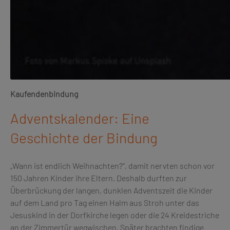
Kaufendenbindung
Adventskalender: Eine
Geschichte der Bindung
„Wann ist endlich Weihnachten?“, damit nervten schon vor
150 Jahren Kinder ihre Eltern. Deshalb durften zur
Überbrückung der langen, dunklen Adventszeit die Kinder
auf dem Land pro Tag einen Halm aus Stroh unter das
Jesuskind in der Dorfkirche legen oder die 24 Kreidestriche
an der Zimmertür wegwischen. Später brachten findige