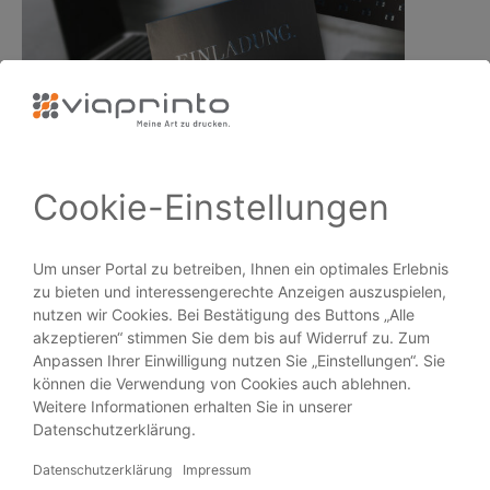
Höhere Aufmerksamkeit auf dem…
PRODUKTE
Broschüren
Flyer
Visitenkarten
Plakate
Aufkleber