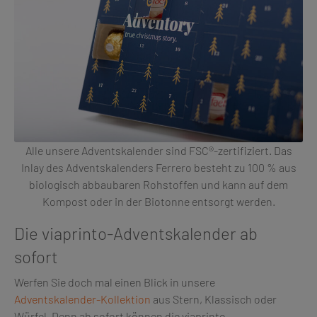
Alle unsere Adventskalender sind FSC®-zertifiziert. Das
Inlay des Adventskalenders Ferrero besteht zu 100 % aus
biologisch abbaubaren Rohstoffen und kann auf dem
Kompost oder in der Biotonne entsorgt werden.
Die viaprinto-Adventskalender ab
sofort
Werfen Sie doch mal einen Blick in unsere
Adventskalender-Kollektion
aus Stern, Klassisch oder
Würfel. Denn ab sofort können die viaprinto-