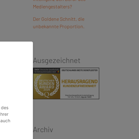
Mediengestalters?
Der Goldene Schnitt, die
unbekannte Proportion.
Ausgezeichnet
Archiv