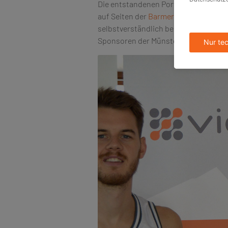
Die entstandenen Portraits werden so
auf Seiten der
Barmer-Liga
und in de
selbstverständlich bei viaprinto ged
Sponsoren der Münsteraner Basketball