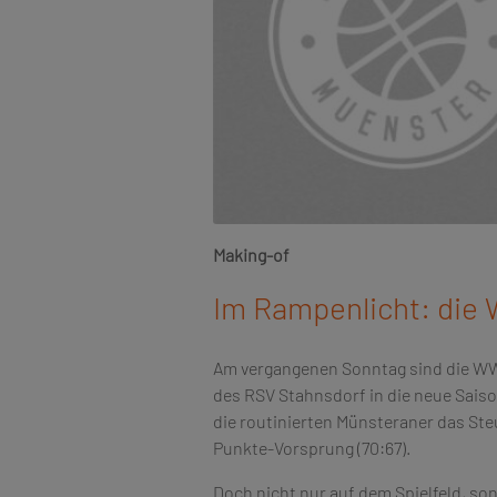
Making-of
Im Rampenlicht: die
Am vergangenen Sonntag sind die WW
des RSV Stahnsdorf in die neue Sais
die routinierten Münsteraner das St
Punkte-Vorsprung (70:67).
Doch nicht nur auf dem Spielfeld, so