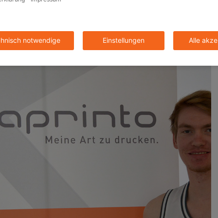
wohl auf der Internetseite der
WWU Baskets
genutzt wie auch
n beliebten Gameday- und Saisonmagazinen, die
ruckt werden. Denn wir sind auch in diesem Jahr wieder als
er mit von der Partie.