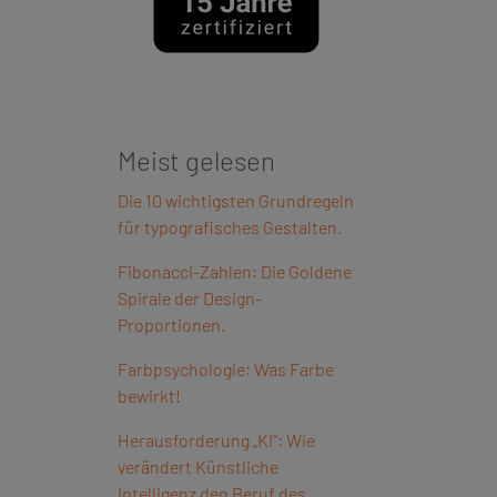
Meist gelesen
Die 10 wichtigsten Grundregeln
für typografisches Gestalten.
Fibonacci-Zahlen: Die Goldene
Spirale der Design-
Proportionen.
Farbpsychologie: Was Farbe
bewirkt!
Herausforderung „KI“: Wie
verändert Künstliche
Intelligenz den Beruf des