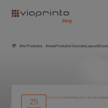
Alle Produkte
News
Produkte
Tutorials
Layout
Druck
STARTSEITE
>
IM RAMPENLICHT: DIE WWU BASK