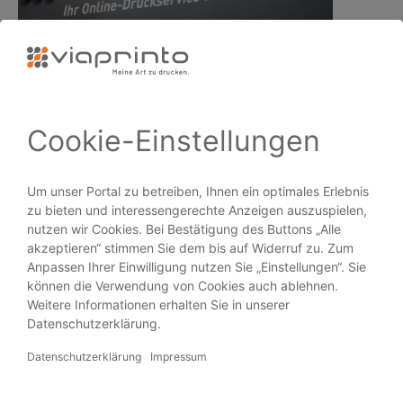
viaprinto begeistert mit…
PRODUKTE
Broschüren
Flyer
Visitenkarten
Plakate
Aufkleber
Blöcke