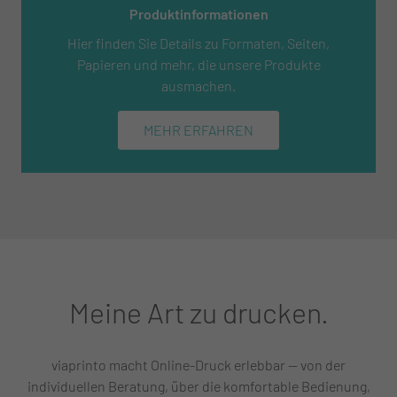
Produktinformationen
Hier finden Sie Details zu Formaten, Seiten,
Papieren und mehr, die unsere Produkte
ausmachen.
MEHR ERFAHREN
Meine Art zu drucken.
viaprinto macht Online-Druck erlebbar — von der
individuellen Beratung, über die komfortable Bedienung,