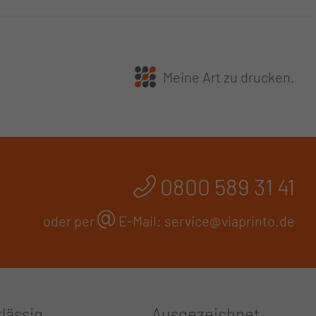
Meine Art zu drucken.
0800 589 31 41
oder per
E-Mail:
service@viaprinto.de
lässig
Ausgezeichnet