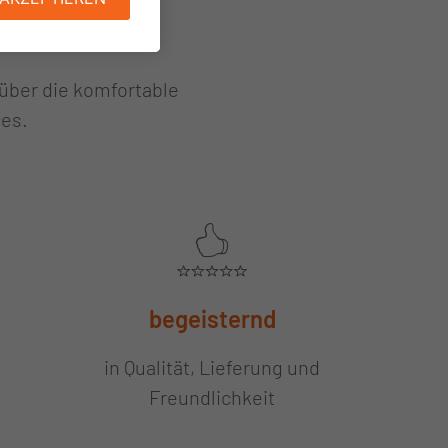
 über die komfortable
ces.
begeisternd
in Qualität, Lieferung und
Freundlichkeit