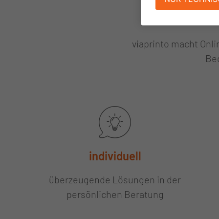
viaprinto macht Onli
Bed
individuell
überzeugende Lösungen in der
persönlichen Beratung