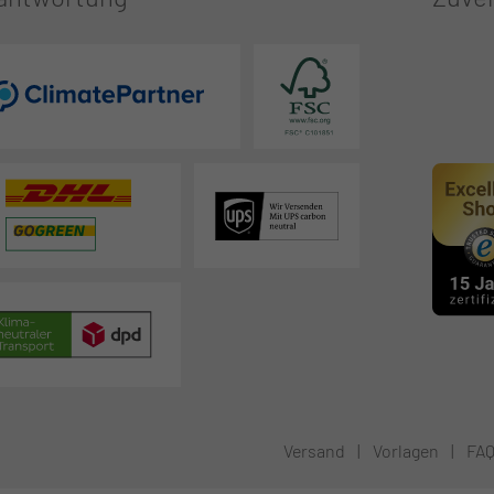
Versand
|
Vorlagen
|
FA