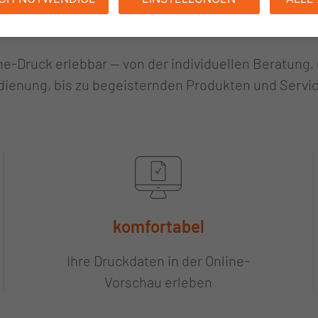
Meine Art zu drucken.
ne-Druck erlebbar — von der individuellen Beratung,
ienung, bis zu begeisternden Produkten und Servi
komfortabel
Ihre Druckdaten in der Online-
Vorschau erleben