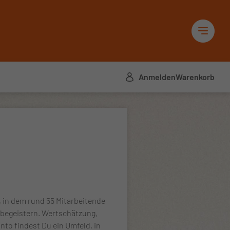
Side
sführen
Anmelden
Warenkorb
, in dem rund 55 Mitarbeitende
 begeistern. Wertschätzung,
to findest Du ein Umfeld, in