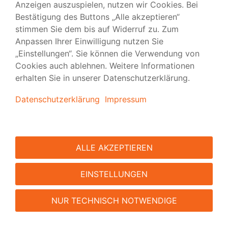
Folgen Sie uns
Versand
|
Vorlagen
|
FAQ
|
Tipps & Tutorials
|
Presse
|
über viaprinto
|
Kontakt
viaprinto
| Meine Art zu drucken.
Impressum
|
Barrierefreiheit
|
AGB
|
Datenschutz
|
Nutzungsbedingungen