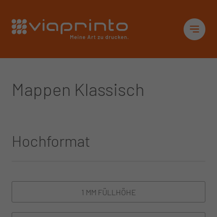
Startseite
Sid
Mappen Klassisch
Hochformat
1 MM FÜLLHÖHE