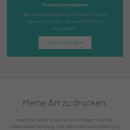
Produktinformationen
Hier finden Sie Details zu Formaten, Seiten,
Papieren und mehr, die unsere Produkte
ausmachen.
MEHR ERFAHREN
Meine Art zu drucken.
viaprinto macht Online-Druck erlebbar — von der
individuellen Beratung, über die komfortable Bedienung,