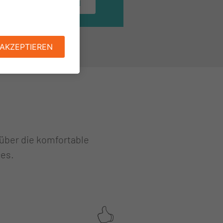
MEHR ERFAHREN
 über die komfortable
ces.