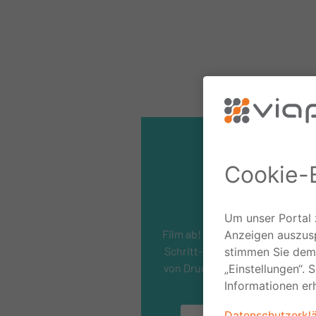
Videos
Film ab! Tutorials und Schritt-f
Schritt-Anleitungen zum Anleg
von Druckdateien in Bild und To