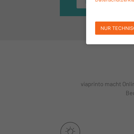
MEHR ERFAHREN
viaprinto macht Onli
Bed