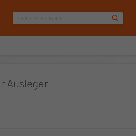
Sucheingabe
Suche au
r Ausleger