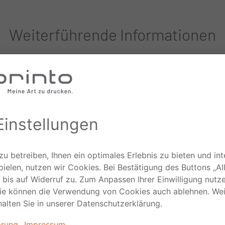
Weiterführende Informationen
Lexikon
ür-
Fachbegriffe und Definitionen aus
en
dem Druck ganz einfach und knapp
n.
erläutert.