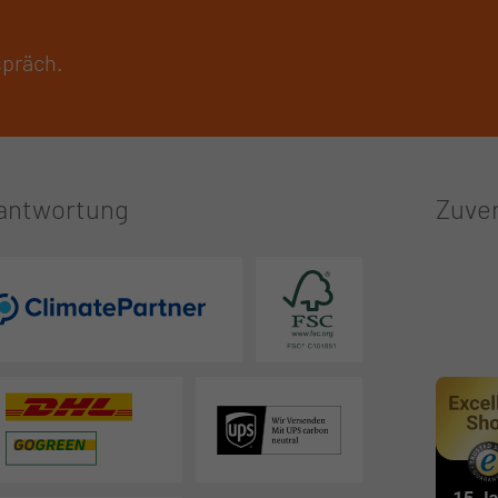
spräch.
antwortung
Zuver