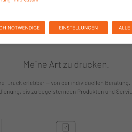
MEHR ERFAHREN
Meine Art zu drucken.
ne-Druck erlebbar — von der individuellen Beratung,
ienung, bis zu begeisternden Produkten und Servi