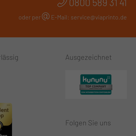
0800 589 31 41
oder per
E-Mail:
service@viaprinto.de
lässig
Ausgezeichnet
Folgen Sie uns