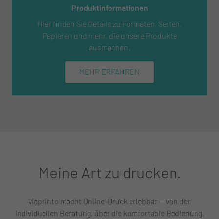
Produktinformationen
Hier finden Sie Details zu Formaten, Seiten,
Papieren und mehr, die unsere Produkte
ausmachen.
MEHR ERFAHREN
Meine Art zu drucken.
viaprinto macht Online-Druck erlebbar — von der
individuellen Beratung, über die komfortable Bedienung,