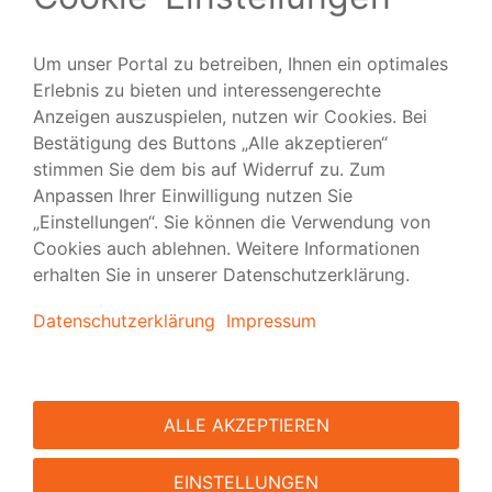
Folgen Sie uns
Versand
|
Vorlagen
|
FAQ
|
Tipps & Tutorials
|
Presse
|
über viaprinto
|
Kontakt
viaprinto
| Meine Art zu drucken.