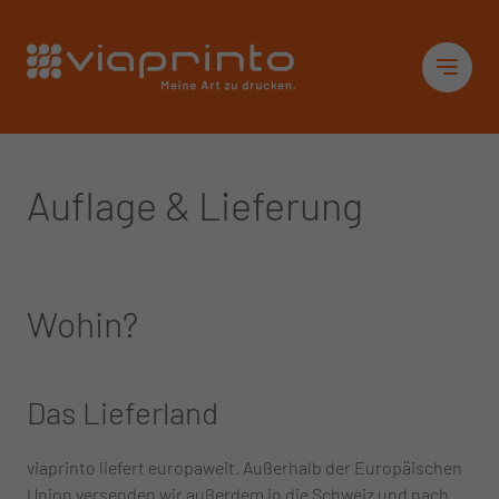
Startseite
Sid
Auflage & Lieferung
Wohin?
Das Lieferland
viaprinto liefert europaweit. Außerhalb der Europäischen
Union versenden wir außerdem in die Schweiz und nach