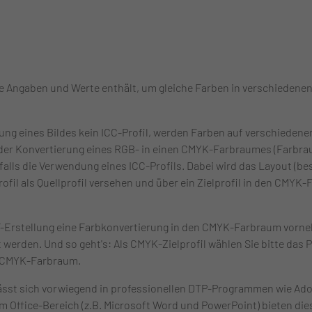
, die Angaben und Werte enthält, um gleiche Farben in verschieden
ung eines Bildes kein ICC-Profil, werden Farben auf verschieden
i der Konvertierung eines RGB- in einen CMYK-Farbraumes (Farbr
falls die Verwendung eines ICC-Profils. Dabei wird das Layout (be
rofil als Quellprofil versehen und über ein Zielprofil in den CM
F-Erstellung eine Farbkonvertierung in den CMYK-Farbraum vorne
werden. Und so geht's: Als CMYK-Zielprofil wählen Sie bitte das Pro
en CMYK-Farbraum.
ässt sich vorwiegend in professionellen DTP-Programmen wie Ad
Office-Bereich (z.B. Microsoft Word und PowerPoint) bieten die