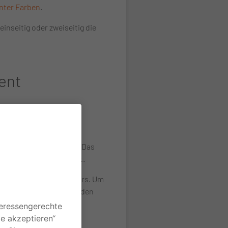
nter Farben
.
nseitig oder zweiseitig die
ent
geräte aufeinander ab. Das
zu dem Thema
hinterlegt.
s Kalibrieren des Monitors. Um
neller Software an. Für den