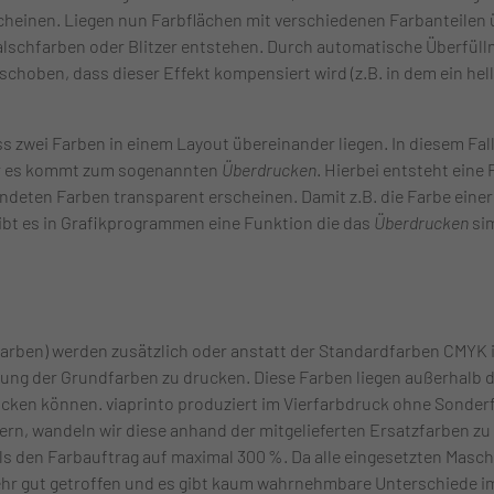
heinen. Liegen nun Farbflächen mit verschiedenen Farbanteilen 
alschfarben oder Blitzer entstehen. Durch automatische Überfü
schoben, dass dieser Effekt kompensiert wird (z.B. in dem ein he
ss zwei Farben in einem Layout übereinander liegen. In diesem Fal
er es kommt zum sogenannten
Überdrucken
. Hierbei entsteht eine 
deten Farben transparent erscheinen. Damit z.B. die Farbe einer
gibt es in Grafikprogrammen eine Funktion die das
Überdrucken
sim
rben) werden zusätzlich oder anstatt der Standardfarben CMYK 
ung der Grundfarben zu drucken. Diese Farben liegen außerhalb d
ken können. viaprinto produziert im Vierfarbdruck ohne Sonder
ern, wandeln wir diese anhand der mitgelieferten Ersatzfarben z
ls den Farbauftrag auf maximal 300 %. Da alle eingesetzten Maschi
hr gut getroffen und es gibt kaum wahrnehmbare Unterschiede i