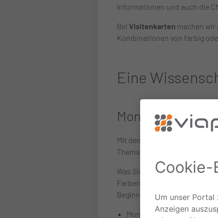
Informationen und auch die C
Bei
Visitenkarten
machen wir e
Kombinationen von farbig ode
Eine Wissensch
Monitore kalibri
Mit dem Color-Management sti
Thema ist sehr umfangreich un
Was Sie direkt für eine mögli
Farben möglichst originalgetr
Beginn empfiehlt sich die Reg
Monitor reinigen und Licht