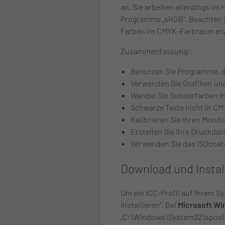
an. Sie arbeiten allerdings i
Programme „sRGB“. Beachten Si
Farben im CMYK-Farbraum etwa
Zusammenfassung:
Benutzen Sie Programme, d
Verwenden Sie Grafiken u
Wandel Sie Sonderfarben i
Schwarze Texte nicht in CM
Kalibrieren Sie Ihren Monit
Erstellen Sie Ihre Druckdat
Verwenden Sie das ISOcoate
Download und Install
Um ein ICC-Profil auf Ihrem Sy
installieren“. Bei
Microsoft W
„C:\Windows\System32\spool\d