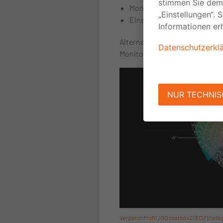
Monitor in Werkseinstellun
Einstellungen für Kontrast,
Alternativ können Sie ein Fot
Monitor öffnen und mit Hilfe 
Vergleich Profil „ISO coated v2 (ECI)“ (farb