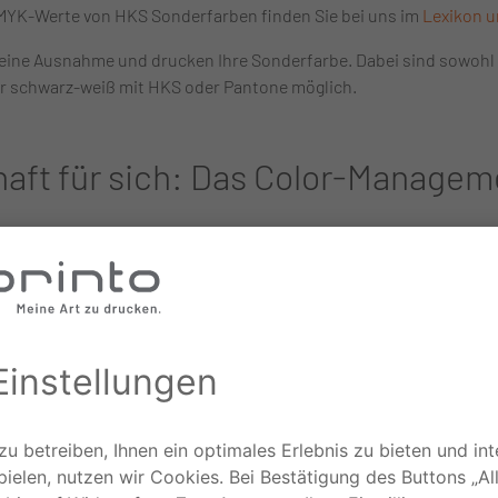
MYK-Werte von HKS Sonderfarben finden Sie bei uns im
Lexikon u
ine Ausnahme und drucken Ihre Sonderfarbe. Dabei sind sowohl ei
r schwarz-weiß mit HKS oder Pantone möglich.
aft für sich: Das Color-Managem
eren und Farbräume bestimmen
mmen Sie die Farbräume der unterschiedlichen Ein- und Ausgabe
d dezidiert. Daher haben wir in der Akademie eine
Wissensreihe 
chst farbgetreue Darstellung Ihrer Drucksachen tun können, ist da
eu am Bildschirm zu treffen, bietet sich die Verwendung professio
elung der Einstellungen:
quellen in der Umgebung des Monitors ausschalten.