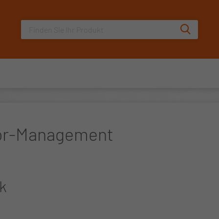
Sucheingabe
Suche au
lor-Management
k