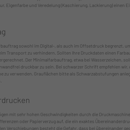
ur, Eigenfarbe und Veredelung (Kaschierung, Lackierung) einen Ei
ag
rbauftrag sowohl im Digital-, als auch im Offsetdruck begrenzt, 
eim Transport zu verhindern. Sollten Ihre Druckdaten einen Farba
rgerechnet. Der Minimalfarbauftrag, etwa bei Wasserzeichen, sollt
nwandfrei druckbar zu sein. Bei schwarzer Schrift empfehlen wir,
be zu verwenden. Grauflächen bitte als Schwarzabstufungen anleg
.
rdrucken
ögen mit sehr hohen Geschwindigkeiten durch die Druckmaschinen
fferenzen oder Papierverzug auf, die ein exaktes Übereinanderdr
len Verschiebungen besteht die Gefahr, dass bei übereinander ge