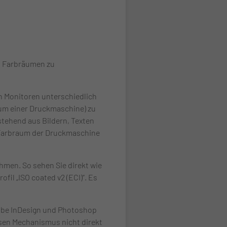
en Farbräumen zu
en Monitoren unterschiedlich
aum einer Druckmaschine) zu
stehend aus Bildern, Texten
YK-Farbraum der Druckmaschine
hmen. So sehen Sie direkt wie
fil „ISO coated v2 (ECI)“. Es
obe InDesign und Photoshop
sen Mechanismus nicht direkt