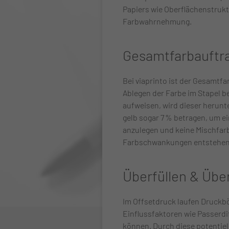
Papiers wie Oberflächenstrukt
Farbwahrnehmung.
Gesamtfarbauftr
Bei viaprinto ist der Gesamtfa
Ablegen der Farbe im Stapel b
aufweisen, wird dieser herunte
gelb sogar 7 % betragen, um ei
anzulegen und keine Mischfar
Farbschwankungen entstehen
Überfüllen & Übe
Im Offsetdruck laufen Druckb
Einflussfaktoren wie Passerdi
können. Durch diese potentiel