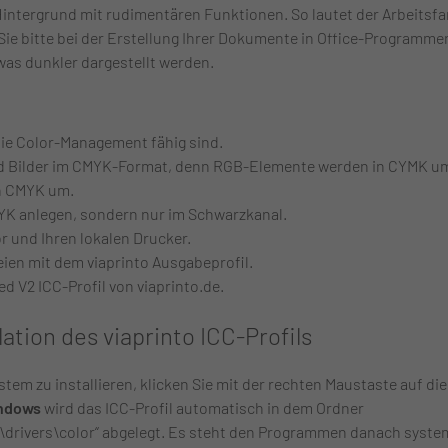
m Hintergrund mit rudimentären Funktionen. So lautet der Arbeitsf
e bitte bei der Erstellung Ihrer Dokumente in Office-Programme
s dunkler dargestellt werden.
ie Color-Management fähig sind.
nd Bilder im CMYK-Format, denn RGB-Elemente werden in CYMK u
n CMYK um.
YK anlegen, sondern nur im Schwarzkanal.
or und Ihren lokalen Drucker.
eien mit dem viaprinto Ausgabeprofil.
d V2 ICC-Profil von viaprinto.de.
ation des viaprinto ICC-Profils
stem zu installieren, klicken Sie mit der rechten Maustaste auf die
indows
wird das ICC-Profil automatisch in dem Ordner
rivers\color“ abgelegt. Es steht den Programmen danach system