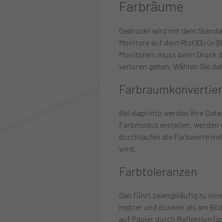
Farbräume
Gedruckt wird mit dem Standar
Monitore auf dem R(ot)G(rün)B
Monitoren, muss beim Druck 
verloren gehen. Wählen Sie d
Farbraumkonvertie
Bei viaprinto werden Ihre Da
Farbmodus erstellen, werden 
durchlaufen die Farbwerte m
wird.
Farbtoleranzen
Das führt zwangsläufig zu ein
matter und dunkler als am Bil
auf Papier durch Reflektion (
a