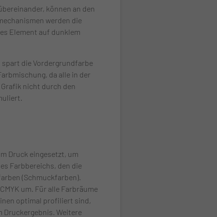
übereinander, können an den
llmechanismen werden die
lles Element auf dunklem
l spart die Vordergrundfarbe
Farbmischung, da alle in der
 Grafik nicht durch den
uliert.
im Druck eingesetzt, um
es Farbbereichs, den die
farben (Schmuckfarben).
u CMYK um. Für alle Farbräume
nen optimal profiliert sind,
m Druckergebnis. Weitere