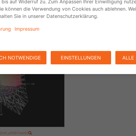
gen zurücksetzen.
 Schärfe, Helligkeit prüfen.
o mit einem Gegenstand oder einer Person, dessen Farben (z.B. Ha
der Abbildung die Einstellungen vornehmen.
ig) mit „sRGB“ (weiß)