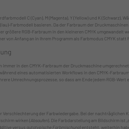
dfarbmodell C (Cyan), M (Magenta), Y (Yellow) und K (Schwarz). 
(lau)-Farbmodell basieren. Da der Farbraum der Druckmaschinen kl
der größere RGB-Farbraum in den kleineren CMYK umgewandelt w
aher von Anfang an in Ihrem Programm als Farbmodus CMYK statt 
rung
ten immer in den CMYK-Farbraum der Druckmaschine umgerechnet. 
während eines automatisierten Workflows in den CMYK-Farbraum 
ehrere Umrechnungsprozesse, so dass am Ende jedem RGB-Wert 
er Verschlechterung der Farbwiedergabe. Bei der nachträglichen 
dschirm wirken (
Absaufen
). Die Farbdarstellung am Bildschirm ist 
dditive
versus
autotypische Farbmischung
) entsteht, weiterhin ha