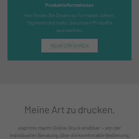
Produktinformationen
Hier finden Sie Details zu Formaten, Seiten,
Papieren und mehr, die unsere Produkte
ausmachen.
MEHR ERFAHREN
Meine Art zu drucken.
viaprinto macht Online-Druck erlebbar — von der
individuellen Beratung, über die komfortable Bedienung,