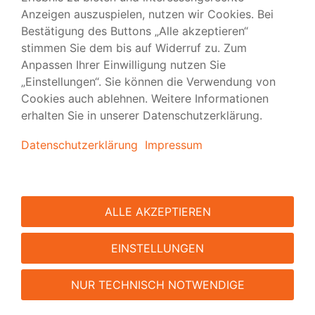
Folgen Sie uns
Versand
|
Vorlagen
|
FAQ
|
Tipps & Tutorials
|
Presse
|
über viaprinto
|
Kontakt
viaprinto
| Meine Art zu drucken.
Impressum
|
Barrierefreiheit
|
AGB
|
Datenschutz
|
Nutzungsbedingungen