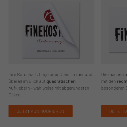
Ihre Botschaft, Logo oder Claim immer und
Die machen al
überall im Blick auf
quadratischen
mit den
rech
Aufklebern - wahlweise mit abgerundeten
besonderen Sc
Ecken.
JETZT KONFIGURIEREN
JETZT K