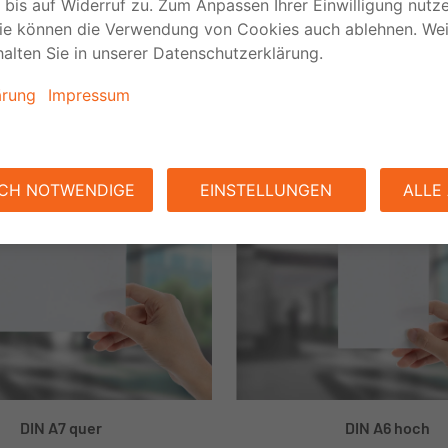
kig
DIN A7 quer
DIN A6 hoch