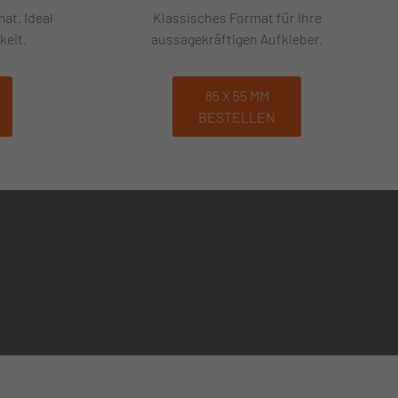
at. Ideal
Klassisches Format für Ihre
eit.
aussagekräftigen Aufkleber.
85 X 55 MM
BESTELLEN