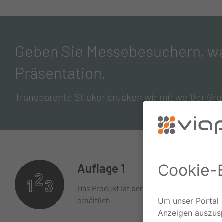
Geben Sie Messebesuchern, was
Präsentation.
Transparente Sticker drucken wir mit weißer Grun
Auflage 1
Das Produkt ist bereits ab Auflage 1
erhältlich.