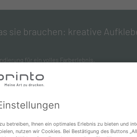
 sie brauchen: kreative Aufkleber
dierung für ein volles Farberlebnis.
Freie Formate
Bestimmen Sie Breite und Höhe Ihres
Druckprojekts ganz individuell.