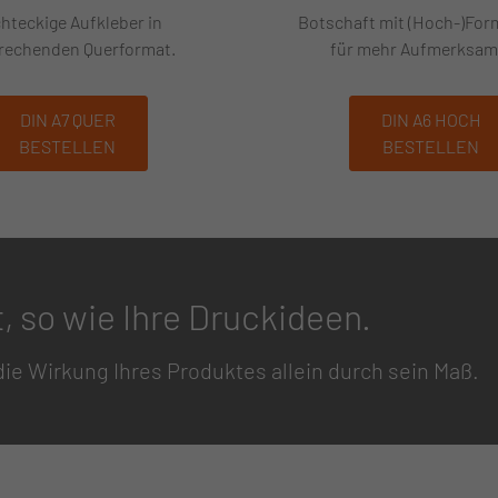
hteckige Aufkleber in
Botschaft mit (Hoch-)Form
rechenden Querformat.
für mehr Aufmerksamk
DIN A7 QUER
DIN A6 HOCH
BESTELLEN
BESTELLEN
 so wie Ihre Druckideen.
die Wirkung Ihres Produktes allein durch sein Maß.