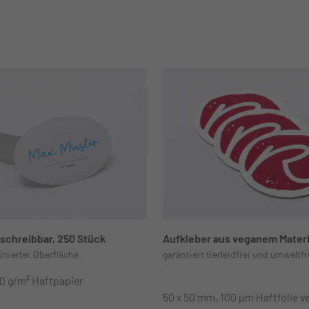
schreibbar, 250 Stück
Aufkleber aus veganem Materi
tinierter Oberfläche
garantiert tierleidfrei und umweltf
80 g/m² Haftpapier
r
50 x 50 mm, 100 µm Haftfolie v