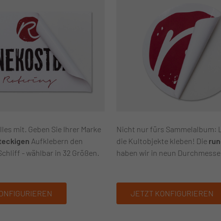
les mit. Geben Sie Ihrer Marke
Nicht nur fürs Sammelalbum: 
teckigen
Aufklebern den
die Kultobjekte kleben! Die
ru
hliff - wählbar in 32 Größen.
haben wir in neun Durchmesse
ONFIGURIEREN
JETZT KONFIGURIEREN