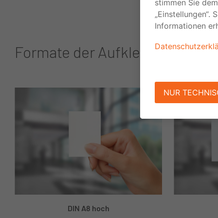
Formate der Aufkleber rechtec
DIN A8 hoch