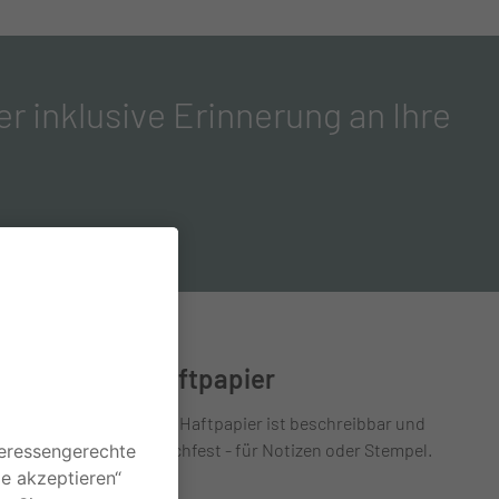
 inklusive Erinnerung an Ihre
Haftpapier
Das Haftpapier ist beschreibbar und
wischfest - für Notizen oder Stempel.